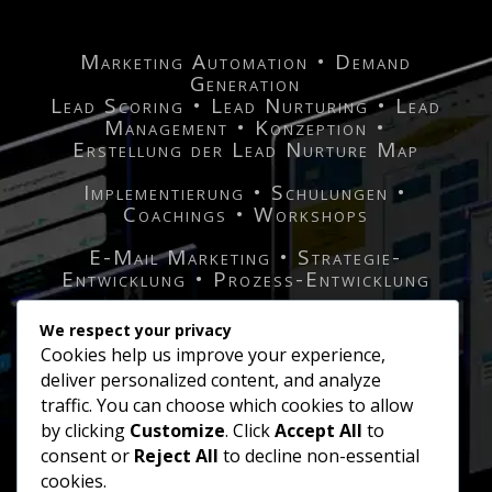
Marketing Automation • Demand
Generation
Lead Scoring • Lead Nurturing • Lead
Management • Konzeption •
Erstellung der Lead Nurture Map
Implementierung • Schulungen •
Coachings • Workshops
E-Mail Marketing • Strategie-
Entwicklung • Prozess-Entwicklung
Unabhängige Beratung für Marketing
We respect your privacy
Manager und Unterstützung bei der
Cookies help us improve your experience,
Auswahl und Implementierung
deliver personalized content, and analyze
geeigneter Tools
traffic. You can choose which cookies to allow
Kampagnen Management • Entwicklung
by clicking
Customize
. Click
Accept All
to
• Durchführung
consent or
Reject All
to decline non-essential
Technisches Consulting • Agentur
cookies.